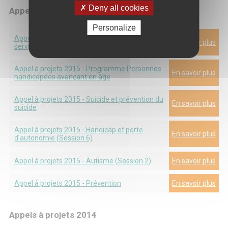
Deny all cookies
Appels à projets 2015
Personalize
Appel à projets 2015 - Recherche sur les
En savoir plus
services de santé et cancer
Appel à projets 2015 - Programme Personnes
En savoir plus
handicapées avançant en âge
Appel à projets 2015 - Suicide et prévention du
En savoir plus
suicide
Appel à projets 2015 - Handicap et perte
En savoir plus
d'autonomie (Session 6)
Appel à projets 2015 - Autisme (Session 2)
En savoir plus
Appel à projets 2015 - Prévention
En savoir plus
Appels à projets 2014