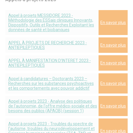
Appel à projets MESSIDORE 2023 -
Méthodologie des ESSais cliniques Innovants,
En savoir plus
Dispositifs, Outils et Recherches Exploitant les
données de santé et biobanques
APPEL À PROJETS DE RECHERCHE 2023 -
En savoir plus
ANTIEPILEPTIQUES
APPEL À MANIFESTATION D’INTERET 2023 -
En savoir plus
ANTIEPILEPTIQUES
Appel à candidatures – Doctorants 2023 –
Recherches sur les substances psychoactives
En savoir plus
et les comportements avec pouvoir addictif
Appel à projets 2023 - Analyse des politiques
de l'autonomie, de l'offre médico-sociale et des
En savoir plus
besoins des publics (APAOB) (session 1)
Appel à projets 2023 - Troubles du spectre de
l'autisme, troubles du neurodéveloppement et
En savoir plus