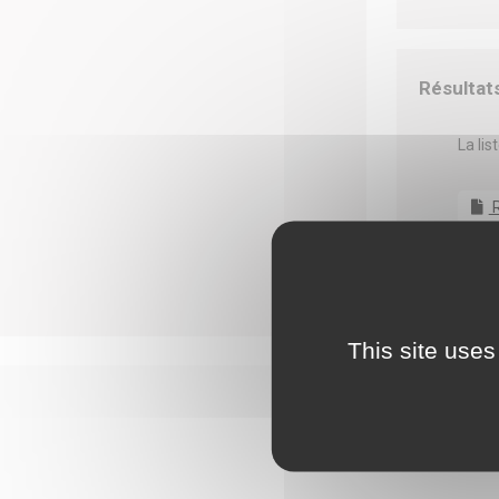
Résultat
La li
R
This site uses