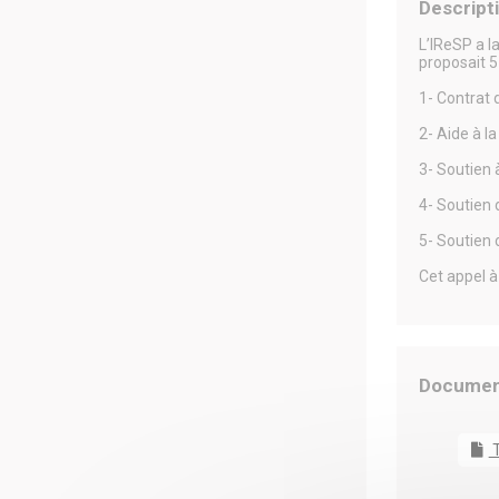
Descript
L’IReSP a l
proposait 5
1- Contrat 
2- Aide à l
3- Soutien 
4- Soutien 
5- Soutien 
Cet appel à
Documen
T