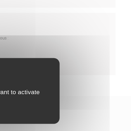
ous :
ant to activate