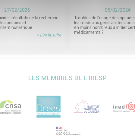
27/02/2026
05/02/2026
icide : résultats de la recherche
Troubles de l’usage des opioïdes
les besoins et
les médecins généralistes sont-
ement numérique
en moins nombreux à initier cer
médicaments ?
> Lire la suite
LES MEMBRES DE L'IRESP