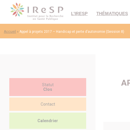
L’IRESP
THÉMATIQUES
Accueil
»
Appel à projets 2017 – Handicap et perte d’autonomie (Session 8)
AP
Statut
Clos
Contact
Calendrier