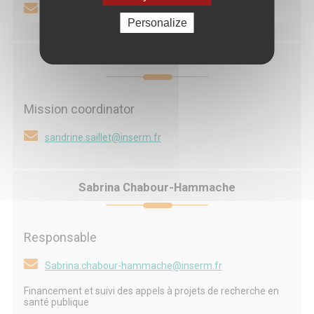
elodie.thiphaine@inserm.fr
Personalize
Sandrine Saillet
Mission coordinator
sandrine.saillet@inserm.fr
Sabrina Chabour-Hammache
Responsable
Sabrina.chabour-hammache@inserm.fr
Financement et suivi des appels à projets de recherche en
santé publique