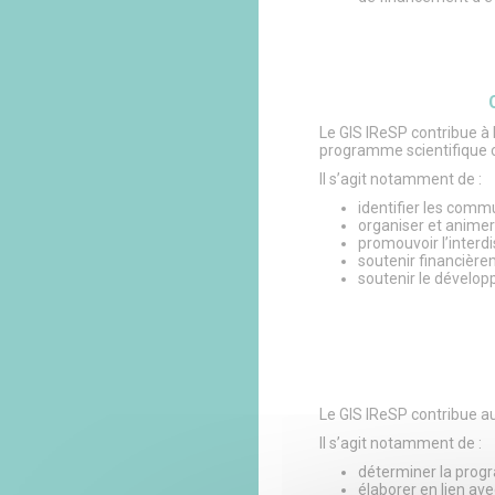
Le GIS IReSP contribue à 
programme scientifique 
Il s’agit notamment de :
identifier les comm
organiser et anime
promouvoir l’interdi
soutenir financière
soutenir le dévelop
Le GIS IReSP contribue a
Il s’agit notamment de :
déterminer la prog
élaborer en lien av