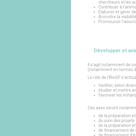
chercheurs et les a
Contribuer à l’anim
Elaborer et gérer de
Accroitre la visibili
Promouvoir l’assoc
Développer et anim
Il s’agit notamment de co
(notamment en termes d’ef
Le rôle de l’IReSP s’artic
faciliter, selon di
étudier et mettre e
favoriser les échan
Ces axes seront notamme
de la préparation e
du suivi des projets
de la préparation e
de financement de d
de financement d’é