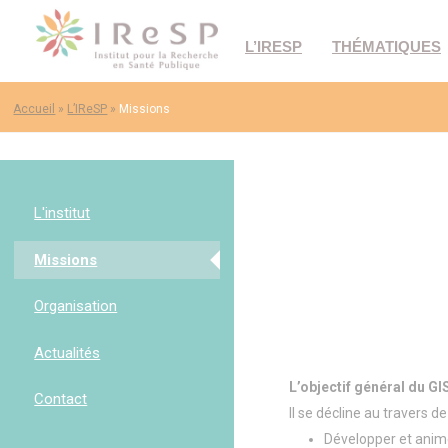
L’IRESP
THÉMATIQUES
Accueil
»
L’IReSP
»
Missions
L'institut
Missions
Organisation
Les instances de
Actualités
l'IReSP
L’objectif général du G
Evenements passés
Contact
Équipe
Il se décline au travers de
Développer et animer