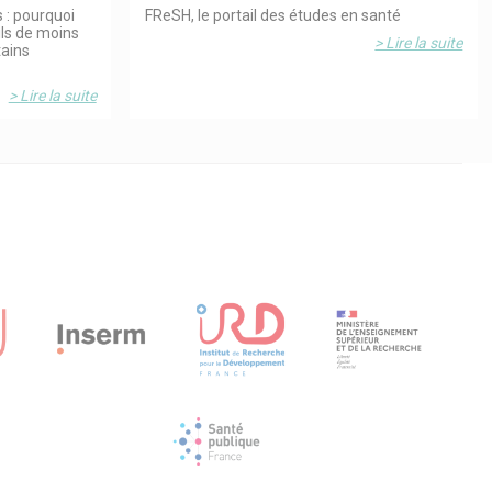
 : pourquoi
FReSH, le portail des études en santé
ils de moins
> Lire la suite
tains
> Lire la suite