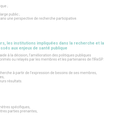
que ;
large public ;
ns une perspective de recherche participative.
, les institutions impliquées dans la recherche et la
essés aux enjeux de santé publique
ide à la décision, l’amélioration des politiques publiques
xprimés ou relayés par les membres et les partenaires de l’IReSP.
cherche à partir de l’expression de besoins de ses membres,
es,
urs résultats.
mètres spécifiques,
tres parties prenantes,