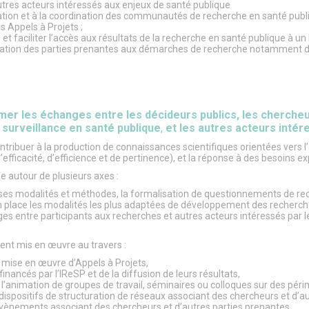
utres acteurs intéressés aux enjeux de santé publique
ation et à la coordination des communautés de recherche en santé publi
s Appels à Projets ;
té et faciliter l’accès aux résultats de la recherche en santé publique à un 
iation des parties prenantes aux démarches de recherche notamment da
er les échanges entre les décideurs publics, les chercheurs
surveillance en santé publique
,
et les autres acteurs intér
ntribuer à la production de connaissances scientifiques orientées vers l’a
ficacité, d’efficience et de pertinence), et la réponse à des besoins e
ule autour de plusieurs axes :
verses modalités et méthodes, la formalisation de questionnements de re
n place les modalités les plus adaptées de développement des recherch
ges entre participants aux recherches et autres acteurs intéressés par le
nt mis en œuvre au travers :
t mise en œuvre d’Appels à Projets,
 financés par l’IReSP et de la diffusion de leurs résultats,
t l’animation de groupes de travail, séminaires ou colloques sur des péri
ispositifs de structuration de réseaux associant des chercheurs et d’au
vènements associant des chercheurs et d’autres parties prenantes.