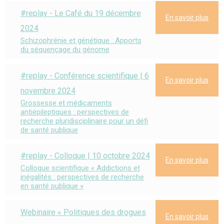
#replay - Le Café du 19 décembre
En savoir plus
2024
Schizophrénie et génétique : Apports
du séquençage du génome
#replay - Conférence scientifique | 6
En savoir plus
novembre 2024
Grossesse et médicaments
antiépileptiques : perspectives de
recherche pluridisciplinaire pour un défi
de santé publique
#replay - Colloque | 10 octobre 2024
En savoir plus
Colloque scientifique « Addictions et
inégalités : perspectives de recherche
en santé publique »
Webinaire « Politiques des drogues
En savoir plus