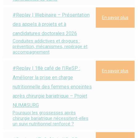
#Replay | Webinaire – Présentation
En savoir plus
des appels à projets et à
candidatures doctorales 2026
Conduites addictives et drogues :
prévention, mécanismes, repérage et
accompagnement
#Replay | 18è café de l'IReSP :
En savoir plus
Améliorer la prise en charge
nutritionnelle des femmes enceintes
après chirurgie bariatrique – Projet
NUMASURG
Pourquoi les grossesses après
chirurgie bariatrique nécessitent-elles
un suivi nutritionnel renforcé ?