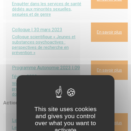
Enquêter dans les services de santé
dédiés aux minorités sexuelles,
sexuées et de genre
Colloque | 30 mars 2023
En savoir plus
Colloque scientifique « Jeunes et
substances psychoactives :
perspectives de recherche en
prévention »
Programme Autonomie 2023 | 09
En savoir plus
février 2023
Webinaire d’information appels à
projets et modalités de soutien
doctoral
Actions d’animation 2022
This site uses cookies
and gives you control
Le Café du 14 décembre 2022
over what you want to
En savoir plus
Les potentialités de communication
activate