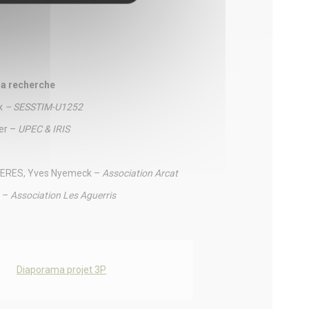
 la recherche
x
– SESSTIM-U1252
ier –
UPEC & IRIS
, ERES, Yves Nyemeck –
Association Arcat
h –
Association Les Aguerris
Diaporama projet 3P