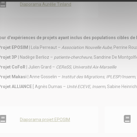
Diaporama Aurélie Tinland
our d’expériences de projets ayant inclus des populations cibles de
Projet EPOSIM
| Lola Perreaut –
Association Nouvelle Aube,
Perrine Rou
Projet 3P
| Nadège Berlioz –
patiente-chercheure
, Sandrine De Montgolf
Projet CoFoR
| Julien Grard –
CEReSS, Université Aix-Marseille
Projet Makasi
| Anne Gosselin –
Institut des Migrations, IPLESP/Inserm
Projet ALLIANCE
[ Agnès Dumas –
Unité ECEVE, Inserm
, Sabine Heinric
Diaporama projet EPOSIM