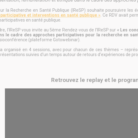
pour la Recherche en Santé Publique (IReSP) souhaite poursuivre les
articipative et interventions en santé publique »
. Ce RDV avait perm
articipatives en santé publique.
re, l’IReSP vous invite au 5ème Rendez-vous de l’IReSP sur
« Les cond
ns le cadre des approches participatives pour la recherche en san
sioconférence (plateforme Gotowebinar).
a organisé en 4 sessions, avec pour chacun de ces thèmes – représe
présentations suivies d'un temps autour de retours d'expériences de pro
Retrouvez le replay et le progr