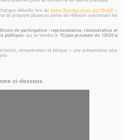
 échanges débutés lors du
2ème Rendez-vous de l’IReSP «
is de proposer plusieurs pistes de réflexion concernant les
itions de participation : représentation, rémunération et
té publique»
qui se tiendra le
10 juin prochain de 13h30 à
ntation, rémunération et éthique – une présentation plus
jets.
amme ci-dessous