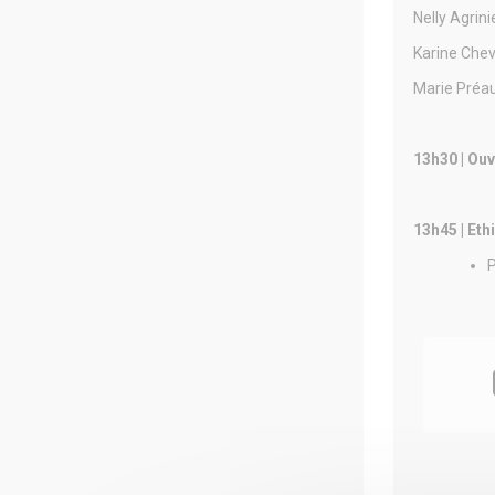
Nelly Agrini
Karine Chev
Marie Préa
13h30 | Ouv
13h45 | Eth
P