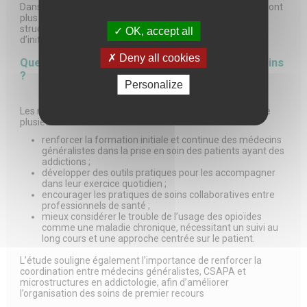
Dans ce contexte, les médecins se sentant moins formés ont
plus souvent tendance à orienter leurs patients vers des
structures ou des professionnels spécialisés, plutôt que
OK, accept all
d’initier eux-mêmes le médicament.
Deny all cookies
Quelles solutions pour améliorer l’accès aux soins
?
Personalize
Les résultats du projet Impli-MG-TUO mettent en évidence
plusieurs leviers d’action :
renforcer la formation initiale et continue des médecins
généralistes dans la prise en soin des patients ayant des
addictions ;
développer des outils pratiques pour les accompagner
dans leur exercice quotidien ;
encourager les pratiques de soins collaboratives entre
professionnels de santé ;
mieux considérer le trouble de l’usage des opioïdes
comme une maladie chronique, nécessitant un suivi au
long cours et une approche centrée sur le patient.
L’étude souligne également l’importance de renforcer la
coordination entre médecins généralistes, CSAPA et
microstructures en addictologie, afin d’améliorer
l’organisation des soins de premier recours