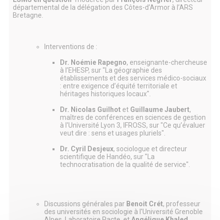
départemental de la délégation des Côtes-d’Armor à l’ARS
Bretagne.
Interventions de :
Dr. Noémie Rapegno
, enseignante-chercheuse
à l’EHESP, sur "La géographie des
établissements et des services médico-sociaux
: entre exigence d’équité territoriale et
héritages historiques locaux".
Dr. Nicolas Guilhot
et
Guillaume Jaubert
,
maîtres de conférences en sciences de gestion
à l'Université Lyon 3, IFROSS, sur "Ce qu’évaluer
veut dire : sens et usages pluriels".
Dr. Cyril Desjeux
, sociologue et directeur
scientifique de Handéo, sur "La
technocratisation de la qualité de service".
Discussions générales par
Benoit Crét
, professeur
des universités en sociologie à l'Université Grenoble
Alpes, Laboratoire Pacte, et
Angélique Khaled
,