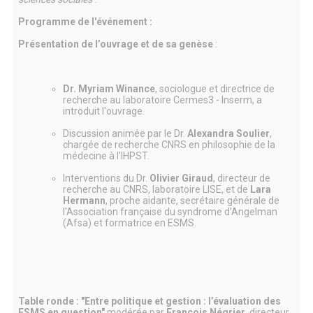
Programme de l'événement :
Présentation de l’ouvrage et de sa genèse
:
Dr. Myriam Winance
, sociologue et directrice de
recherche au laboratoire Cermes3 - Inserm, a
introduit l'ouvrage.
Discussion animée par le Dr.
Alexandra Soulier
,
chargée de recherche CNRS en philosophie de la
médecine à l’IHPST.
Interventions du Dr.
Olivier Giraud
, directeur de
recherche au CNRS, laboratoire LISE, et de
Lara
Hermann
, proche aidante, secrétaire générale de
l'Association française du syndrome d’Angelman
(Afsa) et formatrice en ESMS.
Table ronde : "Entre politique et gestion : l’évaluation des
ESMS en question"
modérée par
François Négrier
, directeur