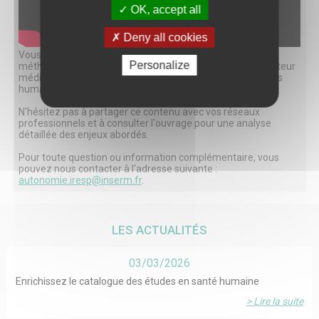
OK, accept all
Deny all cookies
Vous y trouverez des discussions enrichissantes sur les
Personalize
méthodes d'évaluation des ESMS, les défis actuels du secteur
médico-social, et les perspectives offertes par les sciences
humaines et sociales.
N'hésitez pas à partager ce contenu avec vos réseaux
professionnels et à consulter l'ouvrage pour une analyse
détaillée des enjeux abordés.
Pour toute question ou information complémentaire, vous
pouvez nous contacter à l'adresse suivante :
autonomie.iresp@inserm.fr
.
LES ACTUALITÉS
03/03/2026
Enrichissez le catalogue des études en santé humaine
> Lire la suite