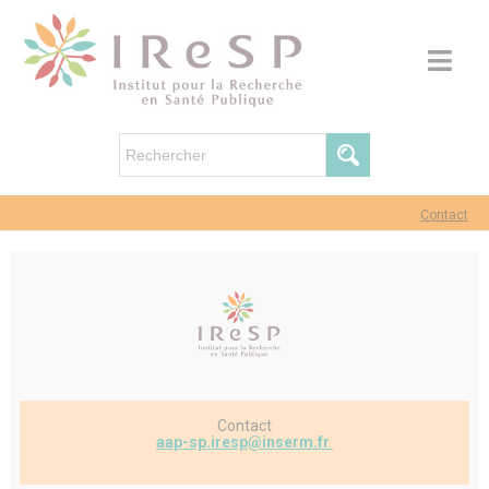
Contact
Contact
aap-sp.iresp@inserm.fr