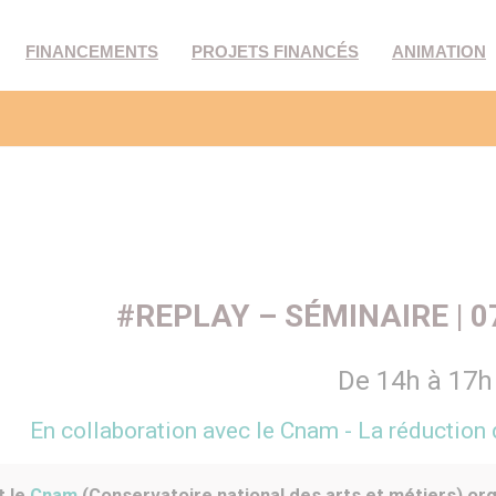
FINANCEMENTS
PROJETS FINANCÉS
ANIMATION
#REPLAY – SÉMINAIRE | 0
De 14h à 17h
En collaboration avec le Cnam - La réductio
t le
Cnam
(Conservatoire national des arts et métiers) org