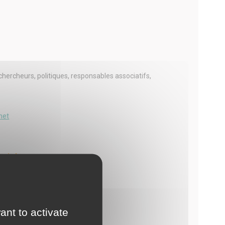
hercheurs, politiques, responsables associatifs,
net
 ci-dessous :
ant to activate