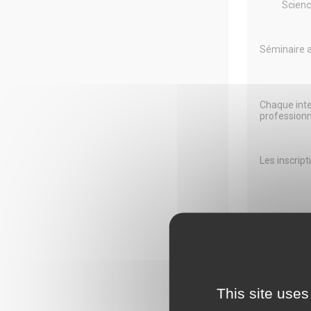
Scienc
Séminaire 
Chaque inte
professionne
Les inscript
This site uses