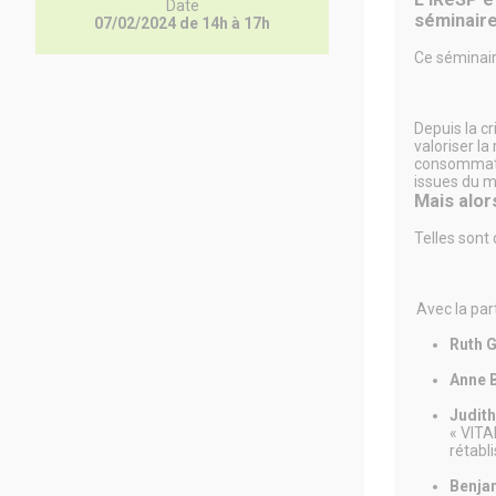
Date
séminaire
07/02/2024 de 14h à 17h
Ce séminair
Depuis la cr
valoriser l
consommatio
issues du m
Mais alor
Telles sont
Avec la par
Ruth 
Anne 
Judit
« VITA
rétabl
Benja