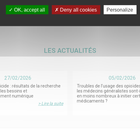
OK, accept all
Deny all cookies
Personalize
LES ACTUALITÉS
27/02/2026
05/02/2026
icide : résultats de la recherche
Troubles de l’usage des opioïdes
les besoins et
les médecins généralistes sont-
ement numérique
en moins nombreux à initier cer
médicaments ?
> Lire la suite