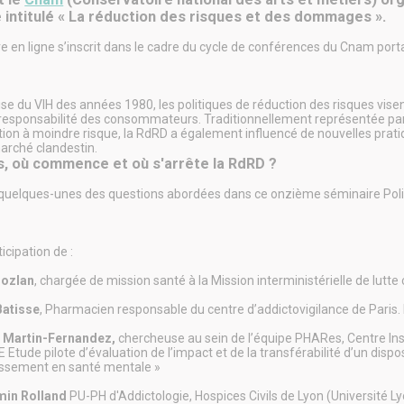
 intitulé « La réduction des risques et des dommages ».
e en ligne s’inscrit dans le cadre du cycle de conférences du Cnam porta
ise du VIH des années 1980, les politiques de réduction des risques visen
a responsabilité des consommateurs. Traditionnellement représentée par 
n à moindre risque, la RdRD a également influencé de nouvelles prat
arché clandestin.
s, où commence et où s'arrête la RdRD ?
 quelques-unes des questions abordées dans ce onzième séminaire Poli
ticipation de :
Gozlan
, chargée de mission santé à la Mission interministérielle de lutte
Batisse
, Pharmacien responsable du centre d’addictovigilance de Paris
h Martin-Fernandez,
chercheuse au sein de l’équipe PHARes, Centre Ins
E Etude pilote d’évaluation de l’impact et de la transférabilité d’un di
issement en santé mentale »
min Rolland
PU-PH d'Addictologie, Hospices Civils de Lyon (Université Ly