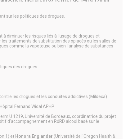
nt sur les politiques des drogues.
t à diminuer les risques liés à l'usage de drogues et
les traitements de substitution des opiacés ou les salles de
iques comme la vapoteuse ou bien l'analyse de substances
tiques des drogues.
 contre les drogues et les conduites addictives (Mildeca)
. Hôpital Fernand Widal APHP
erm U 1219, Université de Bordeaux, coordinatrice du projet
spositif d’accompagnement en RdRD alcool basé sur le
on 1) et
Honora Englander
(Université de l'Oregon Health &