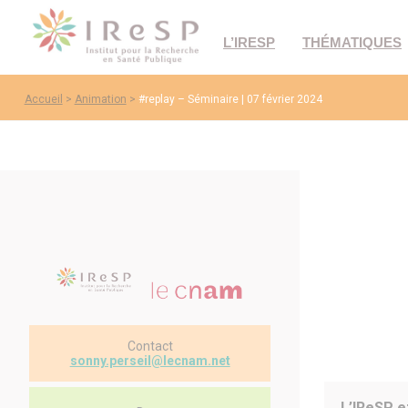
L’IRESP
THÉMATIQUES
Accueil
>
Animation
>
#replay – Séminaire | 07 février 2024
Contact
sonny.perseil@lecnam.net
L’IReSP e