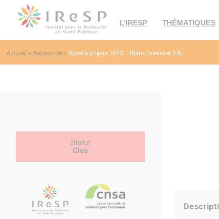
L’IRESP
THÉMATIQUES
Accueil
»
Autonomie
»
Appel à projets 2023 – Blanc (session 14)
Statut
Clos
Descript