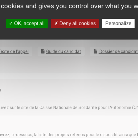
 cookies and gives you control over what you w
OK, accept all
Deny all cookies
Personalize
ts
exte de l'appel
Guide du candidat
Dossier de candidat
s
vez sur le site de la Caisse Nationale de Solidarité pour l’Autonomie (C
rez, ci-dessous, la liste des projets retenus pour le dispositif ainsi qu