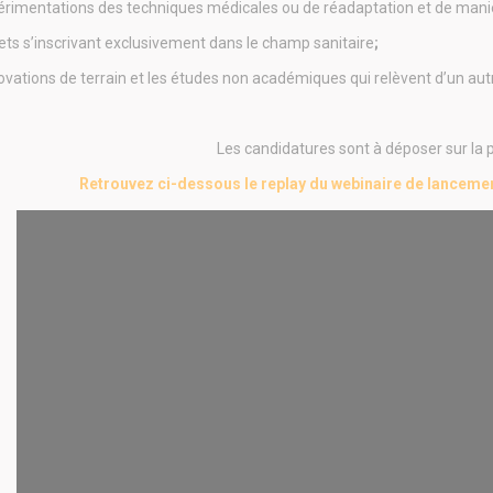
érimentations des techniques médicales ou de réadaptation et de mani
jets s’inscrivant exclusivement dans le champ sanitaire
;
ovations de terrain et les études non académiques qui relèvent d’un aut
Les candidatures sont à déposer sur la
Retrouvez ci-dessous le replay du webinaire de lancem