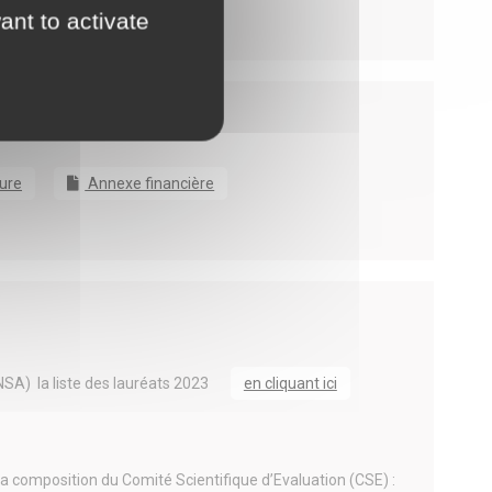
ant to activate
ure
Annexe financière
NSA) la liste des lauréats 2023
en cliquant ici
e la composition du Comité Scientifique d’Evaluation (CSE) :