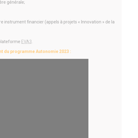
ère générale;
re instrument fin
ancier
(appels à projets « Innovation » de la
 plateforme
EVA3
.
ent du programme Autonomie 2023 :