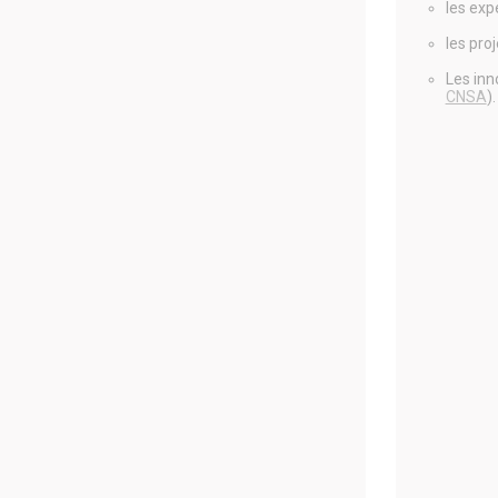
les exp
les pro
Les inn
CNSA
).