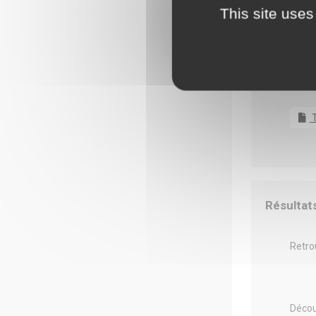
This site uses
Documen
T
Résultat
Retrou
Découv