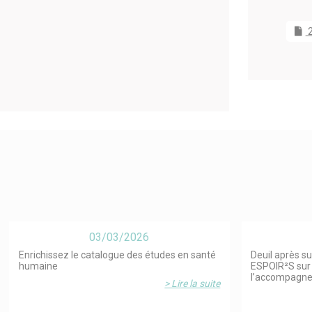
2
03/03/2026
Enrichissez le catalogue des études en santé
Deuil après su
humaine
ESPOIR²S sur 
l’accompagn
> Lire la suite