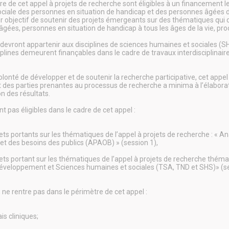
re de cet appel à projets de recherche sont éligibles à un financement les
sociale des personnes en situation de handicap et des personnes âgées 
r objectif de soutenir des projets émergeants sur des thématiques qui
gées, personnes en situation de handicap à tous les âges de la vie, pro
 devront appartenir aux disciplines de sciences humaines et sociales (SH
iplines demeurent finançables dans le cadre de travaux interdisciplinaire
lonté de développer et de soutenir la recherche participative, cet appel 
 des parties prenantes au processus de recherche a minima à l’élaborati
on des résultats.
nt pas éligibles dans le cadre de cet appel :
jets portants sur les thématiques de l’appel à projets de recherche : « A
 et des besoins des publics (APAOB) » (session 1),
jets portant sur les thématiques de l’appel à projets de recherche thémat
veloppement et Sciences humaines et sociales (TSA, TND et SHS)» (se
, ne rentre pas dans le périmètre de cet appel :
is cliniques;