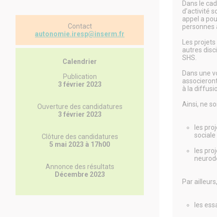
Dans le cad
d’activité 
appel a pou
Contact
personnes â
autonomie.iresp@inserm.fr
Les projets
autres disc
SHS.
Calendrier
Dans une vo
Publication
associeront
3 février 2023
à la diffusi
Ainsi, ne so
Ouverture des candidatures
3 février 2023
les pro
sociale
Clôture des candidatures
5 mai 2023 à 17h00
les pro
neurodé
Annonce des résultats
Décembre 2023
Par ailleurs
les essa