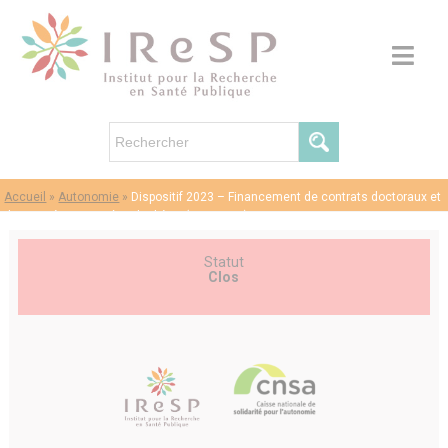
Accueil
»
Autonomie
»
Dispositif 2023 – Financement de contrats doctoraux et
de quatrièmes années de thèse (session 1)
Statut
Clos