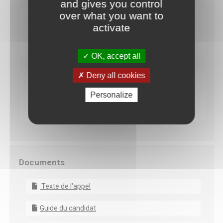
and gives you control
over what you want to
activate
Diaporama de présentation
OK, accept all
Deny all cookies
Personalize
Contrats doctoraux 2023 – FAQ
Documents
Texte de l'appel
Guide du candidat