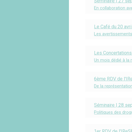
Séminaire | 27 s
En collaboration a
Le Café du 20 avri
Les avertissements 
Les Concertations 
Un mois dédié à la 
6ème RDV de l'IR
De la représentatio
Séminaire | 28 s
Politiques des drog
1er RDV de l'IRe