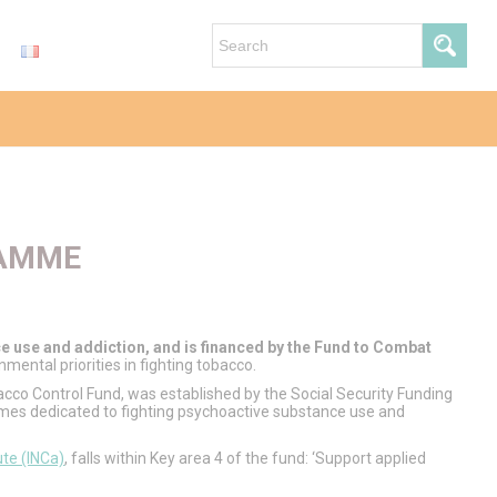
RAMME
e use and addiction, and is financed by the Fund to Combat
nmental priorities in fighting tobacco.
acco Control Fund, was established by the Social Security Funding
mmes dedicated to fighting psychoactive substance use and
ute (INCa)
, falls within Key area 4 of the fund: ‘Support applied