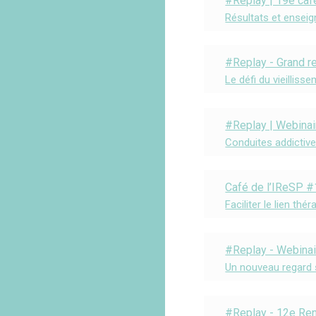
#Replay | 19e café
Résultats et enseig
#Replay - Grand r
Le défi du vieilliss
#Replay | Webinai
Conduites addictiv
Café de l’IReSP 
Faciliter le lien th
#Replay - Webinai
Un nouveau regard s
#Replay - 12e Ren