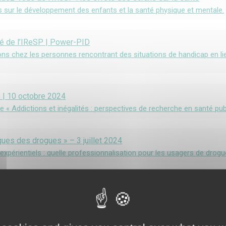
 sur le développement des enfants et la santé physique et mentale.
é de l’IReSP | Power-PID
ions chez les personnes rencontrant des situations de handicap en lien
e | 10 octobre 2024
ue « Addictions et inégalités : perspectives de recherche en santé pub
ques des drogues » – 3 juillet 2024
 expérientiels : quelle professionnalisation pour les usagers de drog
re | 31 mai 2024
ec l'EHESS et le réseau D3S - "Opioïdes : entre avancées en matièr