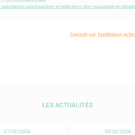
bstances psychoactives et addictions chez population en situation 
Consult our facilitation activ
LES ACTUALITÉS
27/02/2026
05/02/2026