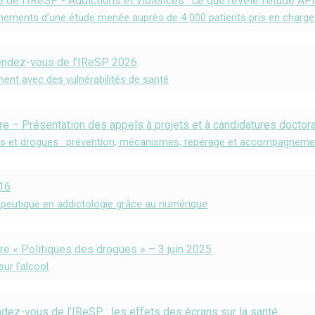
 de l’IReSP - Addictions et violences : ce que révèle l’étude AP
nements d’une étude menée auprès de 4 000 patients pris en charge 
endez-vous de l’IReSP 2026
ement avec des vulnérabilités de santé
re – Présentation des appels à projets et à candidatures doctor
es et drogues : prévention, mécanismes, repérage et accompagneme
#16
érapeutique en addictologie grâce au numérique
re « Politiques des drogues » – 3 juin 2025
ur l'alcool
dez-vous de l’IReSP : les effets des écrans sur la santé