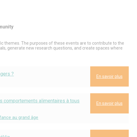
munity
fic themes. The purposes of these events are to contribute to the
osals, generate new research questions, and create spaces where
gers ?
En savoir plus
s comportements alimentaires à tous
En savoir plus
nfance au grand âge