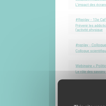
L’impact des écrans
#Replay - 13e Caf
Prévenir les addict
l'activité physique
#replay - Colloqu
Colloque scientifiq
Webinaire « Politi
Le rôle des savoirs
#replay - Séminai
En collaboration av