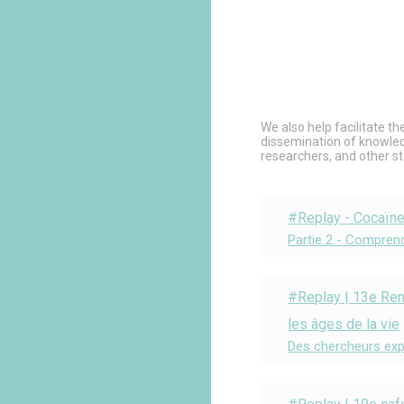
We also help facilitate t
dissemination of knowled
researchers, and other s
#Replay - Cocaïn
Partie 2 - Compren
#Replay | 13e Ren
les âges de la vie
Des chercheurs exp