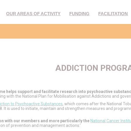
OUR AREAS OF ACTIVITY
FUNDING
FACILITATION
ADDICTION PROG
 helps support and facilitate research into psychoactive substanc
eping with the National Plan for Mobilisation against Addictions and gover
ction to Psychoactive Substances
, which comes after the National Tob
 It is used to initiate, maintain and strengthen measures and progra
ion with our members and more particularly the
National Cancer Instit
ion of prevention and management actions.’