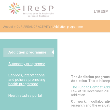
L’IRESP
Accueil
»
OUR AREAS OF ACTIVITY
»
Addiction programme
Addiction programme
Autonomy programme
Services, interventions
The Addiction programme
and policies promoting
Addiction
. This is in ke
health programme
The Fund to Combat Addi
Law of 28 December 2018.
addiction.
Health studies portal
Our work, in collaborat
research and the evaluat