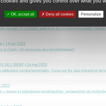
 cookies and gives you control over what you w
e | 07 février 2024
vec le Cnam - La réduction des risques et des dommages
OK, accept all
Deny all cookies
Personalize
é du 08 novembre 2023
: santé mentale et conduites addictives du personnel hospitalier penda
e | 14 juin 2023
vec le Cnam - Un renouveau des psychédéliques?
DV DE L’IRESP | 24 mai 2023
s addictions comportementales : focus sur les Jeux d’argent et de 
s 2023
ue « Jeunes et substances psychoactives : perspectives de recherch