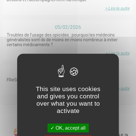
> Lire la suite
05/02/2026
Troubles de l’usage des opioïdes : pourquoi les médecins
généralistes sont-ils de moins en moins nombreux à initier
certains médicaments ?
> Lire la suite
10/04/2025
FReSH, le portail des études en santé
This site uses cookies
> Lire la suite
and gives you control
over what you want to
activate
LES MEMBRES DE L'IRESP
OK, accept all