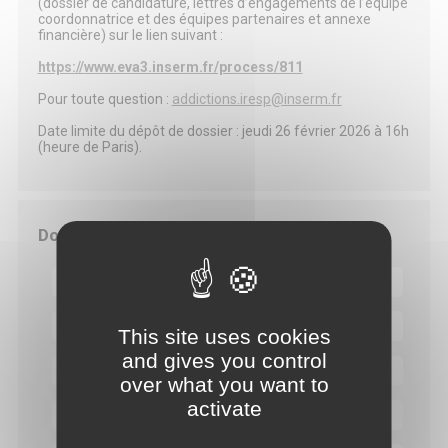
(dossier de candidature, lettres d’engagements de l’équipe
coordonnatrice et des équipes partenaires et annexe
financière) sur le lien suivant :
https://www.eva3.inserm.fr/process/811
Pour toute question :
addictions.iresp@inserm.fr
Date limite du dépôt de dossier : jeudi 26 février 2026 à 16h
(heure de Paris).
Documents
Présentation
Guide du candidat
This site uses cookies
and gives you control
Dossier de candidature
over what you want to
activate
Annexe financière