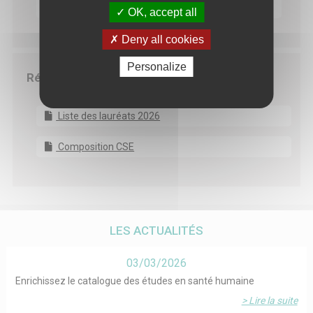
Lettre d'engagement équipe coordinatrice
OK, accept all
Deny all cookies
Personalize
Résultats
Liste des lauréats 2026
Composition CSE
LES ACTUALITÉS
03/03/2026
Enrichissez le catalogue des études en santé humaine
> Lire la suite