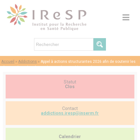
Accueil
»
Addictions
»
Appel à actions structurantes 2026 afin de soutenir les
réseaux de recherche sur les conduites addictives (avec ou sans substances)
Statut
Clos
Contact
addictions.iresp@inserm.fr
Calendrier