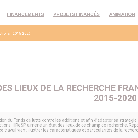
FINANCEMENTS
PROJETS FINANCÉS
ANIMATION
ictions | 2015-2020
DES LIEUX DE LA RECHERCHE FRAN
2015-2020
tien du Fonds de lutte contre les additions et afin d’adapter sa straté
ictions, l’IReSP a mené un état des lieux de ce champ de recherche. Re
e travail vient illustrer les caractéristiques et particularités de la re