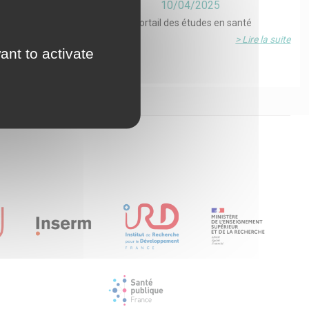
10/04/2025
 : pourquoi
FReSH, le portail des études en santé
ils de moins
> Lire la suite
tains
ant to activate
> Lire la suite