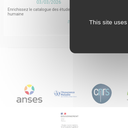
03/03/2026
Enrichissez le catalogue des études en santé
Deuil après su
humaine
ESPOIR²S sur 
l’accompagn
This site uses
> Lire la suite