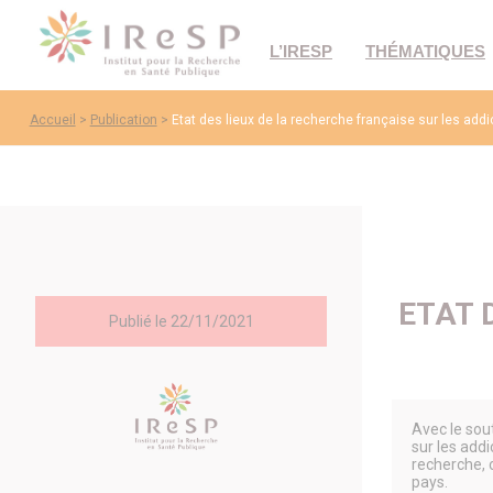
L’IRESP
THÉMATIQUES
Accueil
>
Publication
>
Etat des lieux de la recherche française sur les add
ETAT 
Publié le 22/11/2021
Avec le sou
sur les add
recherche, c
pays.