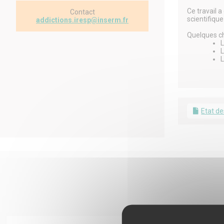
Ce travail 
Contact
scientifiqu
addictions.iresp@inserm.fr
Quelques chi
L
L
L
Etat de