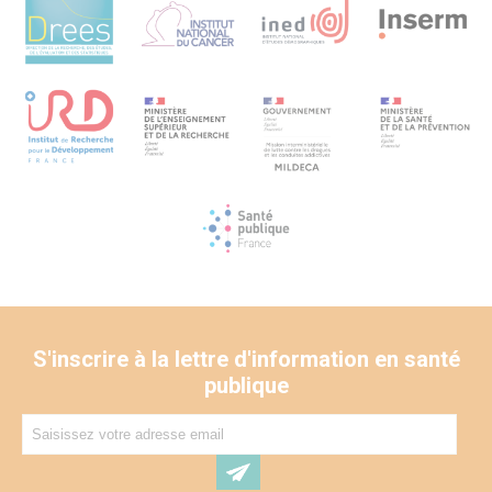
* Croisement et confrontation des consistances des
recueils quantitatif et qualitatif.
Perspectives
* Renforcement des connaissances et identification des
besoins et attentes des aidants familiaux concernant
l’avancée en âge de la famille dans l’évolution du projet
individuel de la personne polyhandicapée.
* Identification des fondements des choix opérés par les
familles quant aux modalités d’accompagnement des
personnes polyhandicapées vieillissantes afin
d’accompagner les transitions liées au vieillissement
conjoint de la personnes polyhandicapée et de ses
proches.
* Identification de leviers d’action pour les décideurs et
acteurs en santé.
S'inscrire à la lettre d'information en santé
publique