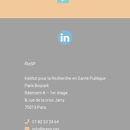
sociale, c’est le périmètre de l’intervention qu’il s’agit
d’aider à planifier pour répondre de façon adéquate aux
besoins d’aide révélés. En outre, la recherche entend
particulièrement mettre en évidence les discontinuités
dans la capacité des dispositifs d’aide sociale à compenser
la perte d’autonomie vécue par les personnes âgées, en
traitant de l’hétérogénéité des restes à charge, objet
central des enquêtes CARe-Seniors, et de leur inégale
répartition au sein de la population
IReSP
Institut pour la Recherche en Santé Publique
Paris Biopark
Bâtiment A – 1er étage
8, rue de la croix Jarry
75013 Paris
01 82 53 34 64
info@iresp.net