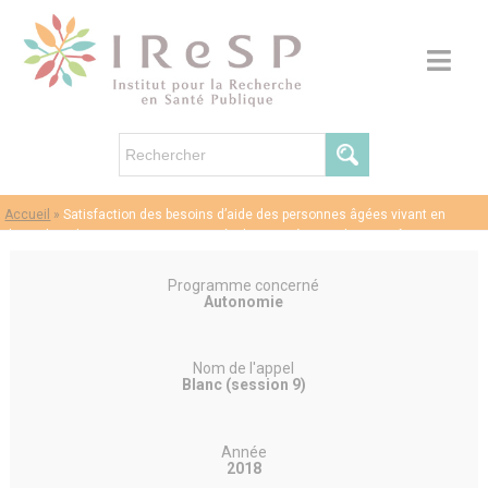
Accueil
»
Satisfaction des besoins d’aide des personnes âgées vivant en
domicile ordinaire et en institution : évaluations à partir des enquêtes CARe-
Seniors
Programme concerné
Autonomie
Nom de l'appel
Blanc (session 9)
Année
2018