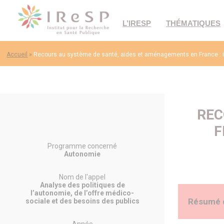
L’IRESP
THÉMATIQUES
Accueil
»
Recours au système de santé, aides et aménagements en France : inég
REC
F
Programme concerné
Autonomie
Nom de l'appel
Analyse des politiques de
l’autonomie, de l’offre médico-
Résumé 
sociale et des besoins des publics