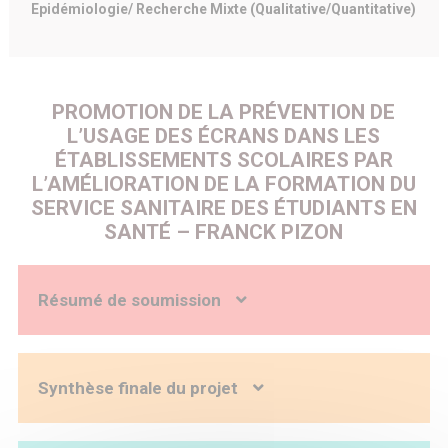
Epidémiologie/ Recherche Mixte (Qualitative/Quantitative)
PROMOTION DE LA PRÉVENTION DE
L’USAGE DES ÉCRANS DANS LES
ÉTABLISSEMENTS SCOLAIRES PAR
L’AMÉLIORATION DE LA FORMATION DU
SERVICE SANITAIRE DES ÉTUDIANTS EN
SANTÉ – FRANCK PIZON
Résumé de soumission
Contexte : Sur les trois premières années du Service
Sanitaire des Etudiants en Santé (SSES), on observe que la
thématique des écrans occupe une faible place dans la
Synthèse finale du projet
formation. On constate une demande minime de la part
des établissements accueillant les étudiants en santé en
stage qui amène à s’interroger pour savoir comment
Promotion de la prévention de l’usage des écrans dans les