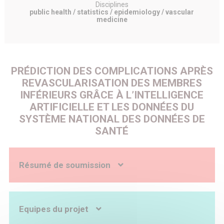
Disciplines
public health / statistics / epidemiology / vascular
medicine
PRÉDICTION DES COMPLICATIONS APRÈS
REVASCULARISATION DES MEMBRES
INFÉRIEURS GRÂCE À L’INTELLIGENCE
ARTIFICIELLE ET LES DONNÉES DU
SYSTÈME NATIONAL DES DONNÉES DE
SANTÉ
Résumé de soumission
Contexte
En France, les artériopathies oblitérantes des membres
inférieurs (AOMI) sont à l’origine de 10 500 années vécues
Equipes du projet
avec une incapacité, 25 % des cas graves ayant recours à
une amputation (~500/an). Les AOMI critiques nécessitent