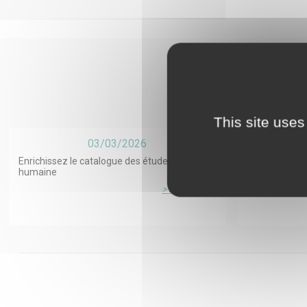
effets neu
directe. Ce
grossesse, 
This site uses
03/03/2026
Enrichissez le catalogue des études en santé
Deuil après su
humaine
ESPOIR²S sur 
l’accompagn
> Lire la suite