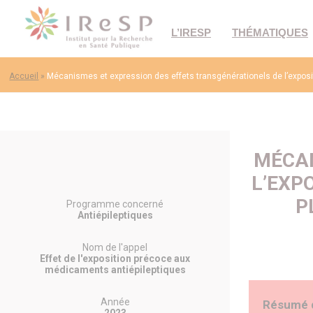
L’IRESP
THÉMATIQUES
Accueil
»
Mécanismes et expression des effets transgénérationels de l’exposi
MÉCAN
L’EXP
P
Programme concerné
Antiépileptiques
Nom de l'appel
Effet de l'exposition précoce aux
médicaments antiépileptiques
Année
Résumé 