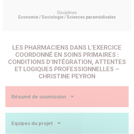
Disciplines
Economie / Sociologie / Sciences paramédicales
LES PHARMACIENS DANS L’EXERCICE
COORDONNÉ EN SOINS PRIMAIRES :
CONDITIONS D’INTÉGRATION, ATTENTES
ET LOGIQUES PROFESSIONNELLES –
CHRISTINE PEYRON
Résumé de soumission
Contexte : Alors que la coordination pluriprofessionnelle
est un axe fort de la réorganisation des soins primaires en
France, l’intégration des pharmaciens peine à s’y
Equipes du projet
développer contrairement aux évolutions constatées dans
d’autres systèmes de santé. Le bilan positif des