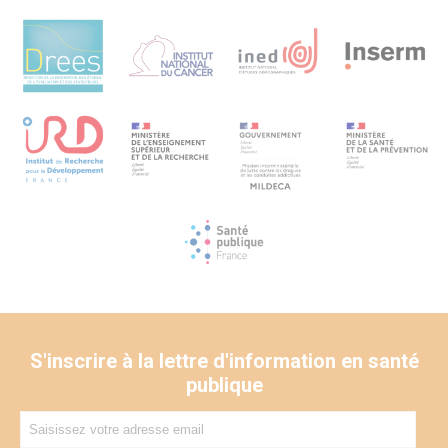
complémentaires et articulées relevant de l’économie
(évaluation organisationnelle, évaluation d’implantation,
analyse fonctionnelle des besoins, analyse de processus,
matrice d’impacts, mesure de la pression concurrentielle)
et de la sociologie (entretien semi-directifs, analyse de
contenu).
Perspectives
Les décideurs publics pourront se saisir des résultats
obtenus pour alimenter les politiques récentes qui vont
dans le sens d’un élargissement des missions du
pharmacien et dans la recherche d’une coordination
accrue entre les professionnels de santé de premier
recours. Nos analyses pourront justifier (ou pas) la
pertinence et la faisabilité d’une poursuite de telles
expérimentations à une échelle plus conséquente, à
l’image des expérimentations pour l’innovation en santé et
de l’incitation à une prise en charge partagée. Nos résultats
se traduiront aussi en termes de préconisations pour la
formation initiale et continue des pharmaciens.
S'inscrire à la lettre d'information en santé
publique