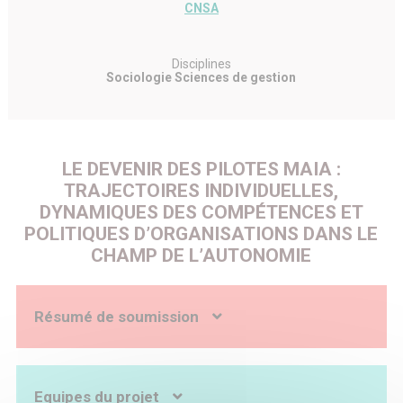
CNSA
Disciplines
Sociologie Sciences de gestion
LE DEVENIR DES PILOTES MAIA :
TRAJECTOIRES INDIVIDUELLES,
DYNAMIQUES DES COMPÉTENCES ET
POLITIQUES D’ORGANISATIONS DANS LE
CHAMP DE L’AUTONOMIE
Résumé de soumission
Contexte. Dans le cadre du plan Alzheimer 2008-2012, un
nouveau dispositif a été créé sous le nom de MAIA pour «
Méthode d’action pour l’intégration des services d’aide et
Equipes du projet