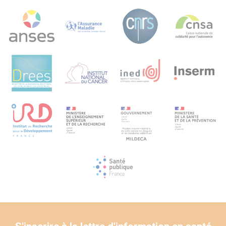
Une analyse qualitative des données sera menée, en
utilisant deux cadres conceptuels : le modèle de
collaboration interprofessionnelle en santé et services
sociaux décrit par Careau, selon lequel le degré
d’interactions entre les professionnels varie en
permanence selon la complexité de la situation de la
personne au cœur des soins, et la sociologie du monde du
travail qui porte sur les organisations, les professions et
l’action collective. Une analyse statistique des variables
relatives aux 5 dimensions d’intérêt (acteurs, activité,
chronologie, dynamique et dimension territoriale) tiendra
compte de l’organisation hiérarchique des données au
niveau patient et MSP/territoire. Elle recherchera des
corrélations significatives et identifiera les variables les
plus discriminantes, afin de proposer une typologie et une
échelle d’équivalence pour les activités de CPP menées
dans les différentes MSP.
Perspectives : L’analyse fine de la CPP au sein des MSP
fournira des indicateurs et des hypothèses qui pourront
contribuer à la réalisation d’enquêtes par questionnaire
auprès d’échantillons représentatifs de MSP. Les
professionnels et les pouvoirs publics pourront utiliser les
données produites pour élaborer des stratégies
d’organisation des soins sur les territoires.