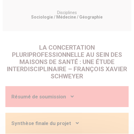
Disciplines
Sociologie / Médecine / Géographie
LA CONCERTATION
PLURIPROFESSIONNELLE AU SEIN DES
MAISONS DE SANTÉ : UNE ÉTUDE
INTERDISCIPLINAIRE – FRANÇOIS XAVIER
SCHWEYER
Résumé de soumission
Contexte : Pour répondre aux besoins issus du
vieillissement des populations et à la croissance des
maladies chroniques, une offre de soins et de services
Synthèse finale du projet
coordonnés mobilisant de multiples compétences et
expertises est nécessaire. La création des maisons de