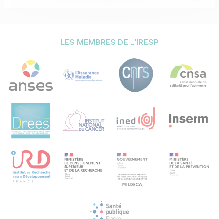
L’enquête épidémiologique est triple. Elle inclue l’analyse
de l’évolution du recours à l’HAD sur la période d’étude à
partir des données du PMSI MCO et HAD pour les années
2019 à 2021 ; une étude transversale répétée à différents
moments de la période, permettant d’évaluer le recours à
LES MEMBRES DE L'IRESP
l’HAD avant et pendant la pandémie, au début de celle-ci
et, plus tardivement, à environ un an, incluant des cas et
des témoins (n=200 cas + 200 témoins à chaque vague)
ayant respectivement ou non recouru à l’HAD, et appariés
sur le type de cancer, la molécule et l’âge, dont les grandes
caractéristiques seront décrites ; enfin, une étude cas-
témoins plus large, sur 400 premiers cas de 2021 et leur
témoins associés étudiant plus précisément les
déterminants du recours à l’AHD, notamment les
caractéristiques démographiques et sociales, en
particuliers les conditions matérielles de vie et l’isolement.
PERSPECTIVES : Nos résultats permettront de mieux
comprendre les déterminants du recours au dispositif HAD
chez les patients traités par CTAI. Ils contribueront aussi à
l’évaluation de l’impact de la crise sanitaire du début de
l’année 2020 sur les populations vulnérables, en particulier
les patients atteints de cancers. La compréhension de ce
phénomène permettra de mieux appréhender des
situations similaires potentiellement à venir.