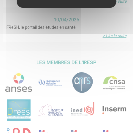
d’une part sur une enquête socio-historique menée sur un
> Lire la suite
ne sera faite des données conservées.
corpus d’articles scientifiques et de rapports et une série
d’entretiens avec des figures du champ ; et de l’autre sur
une ethnographie de 9 mois au total menée dans des
10/04/2025
centres procédant au dépistage précoce des enfants à
risque d’autisme. Cette enquête permettra en particulier
FReSH, le portail des études en santé
de comprendre à la fois les filières de recrutement et
d’orientation vers ces unités, la façon dont sont conduites
> Lire la suite
les évaluations et la communication organisée autour de
ces évaluations au sein des équipes et avec les familles.
La seconde opération de recherche reposera sur une série
d’entretiens approfondis, menés avec des familles et selon
la méthodologie des monographies de famille (Weber et
LES MEMBRES DE L'IRESP
collègues, 2003), portant sur l’expérience du risque et les
représentations des futurs. Cette méthodologie consiste à
analyser le groupe familial et les dynamiques qui lui sont
propres pour en déduire les membres du groupe avec qui
mener les entretiens.
Ce projet devrait aboutir à une meilleure compréhension
des savoirs et des représentations sur l’autisme précoce et
contribuer ainsi à l’évaluation des pratiques de dépistage.
Par là il pourrait contribuer à améliorer les pratiques et les
politiques publiques dans ce secteur.