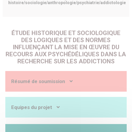
histoire/sociologie/anthropologie/psychiatrie/addictologie
ÉTUDE HISTORIQUE ET SOCIOLOGIQUE
DES LOGIQUES ET DES NORMES
INFLUENÇANT LA MISE EN ŒUVRE DU
RECOURS AUX PSYCHÉDÉLIQUES DANS LA
RECHERCHE SUR LES ADDICTIONS
Résumé de soumission
Contexte
La première vague d’études médicales occidentales sur les
psychédéliques (1950/70) a concerné prioritairement le
Equipes du projet
traitement des addictions. Depuis une quinzaine d’années,
la reprise de ces recherches vise à réévaluer les bénéfices
thérapeutiques de ces substances. Des essais cliniques
sont progressivement mis en place.
Objectifs
Coordonnateur :