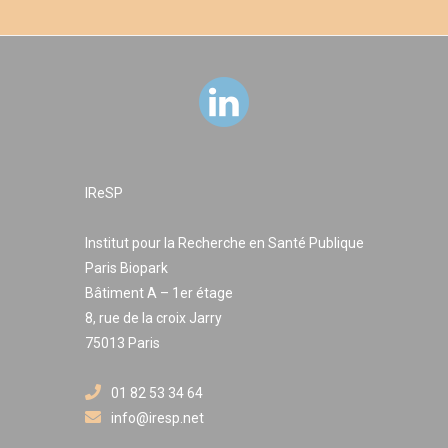
Perspectives
L’analyse des pratiques contemporaines et des contextes
ayant provoqué l’arrêt des recherches médicales dans le
passé permettra : (1) d’éclairer les acteurs contemporains
(scientifiques, cliniques, politiques, associatifs et usagers)
(2) d’optimiser l’implémentation de cette thérapeutique
dans le système de soins et (4) d’accroître le partage
interdisciplinaire de connaissances.
IReSP
Institut pour la Recherche en Santé Publique
Paris Biopark
Bâtiment A – 1er étage
8, rue de la croix Jarry
75013 Paris
01 82 53 34 64
info@iresp.net