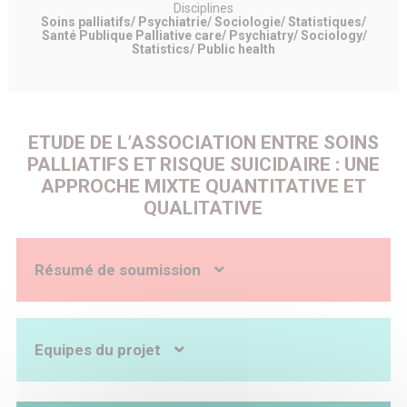
Disciplines
Soins palliatifs/ Psychiatrie/ Sociologie/ Statistiques/
Santé Publique Palliative care/ Psychiatry/ Sociology/
Statistics/ Public health
ETUDE DE L’ASSOCIATION ENTRE SOINS
PALLIATIFS ET RISQUE SUICIDAIRE : UNE
APPROCHE MIXTE QUANTITATIVE ET
QUALITATIVE
Résumé de soumission
Contexte
En France, l’espérance de vie a considérablement
augmenté grâce à l’amélioration des conditions de vie et
Equipes du projet
aux progrès médicaux conduisant à une réduction de la
létalité précoce de certaines pathologies sévères, et par
conséquent, à une augmentation du nombre de personnes
en phase chronique ou terminale. Les prises en charge