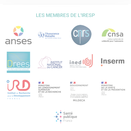
au groupe contrôle liste d’attente. Les participants seront
invités à remplir des questionnaires pré et post-
intervention (T1 et follow-up à 2 mois) évaluant les
LES MEMBRES DE L'IRESP
problèmes de santé mentale, les facteurs de risques et de
promotion de la santé mentale, et le bien-être
psychologique, ainsi qu’une évaluation momentanée
écologique hebdomadaire sur les dimensions liées à la
santé mentale. Les participants à l’intervention suivront le
programme ETUCARE sur Internet pendant 8 semaines.
Les étudiants du groupe « ETUCARE + ateliers »
participeront, en plus du programme en ligne, à des ateliers
de 1,5 heure sur une période de 8 semaines. Les étudiants
de la liste d’attente recevront l’intervention ETUCARE en
ligne + ateliers peu après les mesures post.
Résultats attendus.
La présente étude permettra d’apporter des données
probantes pour la mise en œuvre réussie d’un programme
de prévention primaire pour améliorer la santé mentale
des étudiants universitaires. Ce projet permettra
d’alimenter les données existantes sur la santé mentale
des étudiants universitaires en utilisant un protocole
d’évaluation comparable sur plusieurs campus et
contribuera à une meilleure compréhension des
déterminants individuels des problèmes de santé mentale
et du rôle des facteurs de risque et de promotion dans la
santé mentale des étudiants. Perspectives Si son efficacité
est prouvée, cette intervention pourra être transférée sur