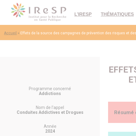
L’IRESP
THÉMATIQUES
Accueil
»
Effets de la source des campagnes de prévention des risques et de
EFFET
E
Programme concerné
Addictions
Nom de l'appel
Résumé 
Conduites Addictives et Drogues
Année
Contexte sc
2024
qui peuvent