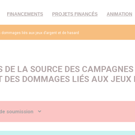
FINANCEMENTS
PROJETS FINANCÉS
ANIMATION
s dommages liés aux jeux d’argent et de hasard
S DE LA SOURCE DES CAMPAGNES 
T DES DOMMAGES LIÉS AUX JEUX 
de soumission
ientifique : L’augmentation des taux de participation aux jeux d’arge
 en découler suscite des inquiétudes. Alors que les français semblent c