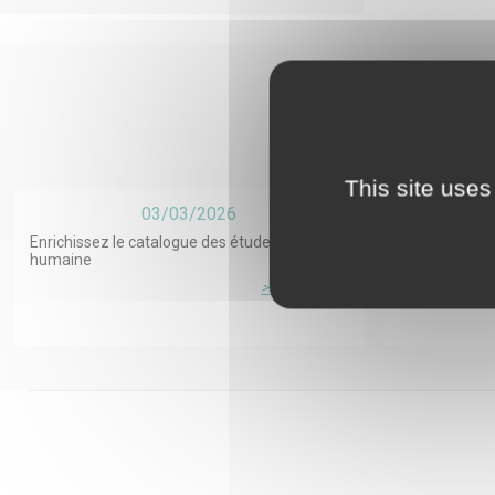
perçues com
protection 
nationales 
cette étude
liés aux JA
This site uses
03/03/2026
Enrichissez le catalogue des études en santé
Deuil après su
humaine
ESPOIR²S sur 
l’accompagn
> Lire la suite