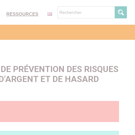
RESSOURCES
DE PRÉVENTION DES RISQUES
D’ARGENT ET DE HASARD
nt et de hasard (JAH) et des comportements problématiques
onsacrer une part moindre de leurs ressources aux loisirs,