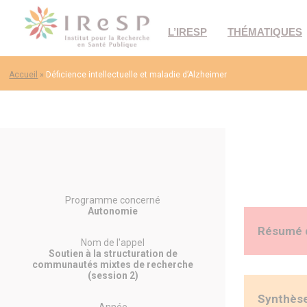
L’IRESP
THÉMATIQUES
Accueil
»
Déficience intellectuelle et maladie d’Alzheimer
Programme concerné
Autonomie
Résumé 
Nom de l'appel
Soutien à la structuration de
communautés mixtes de recherche
Compte-ten
(session 2)
pathologies
à la surven
Synthèse 
pour y fair