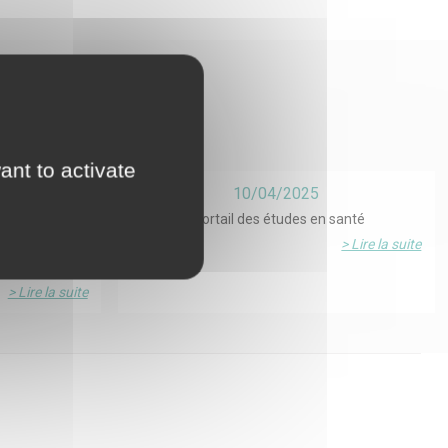
ant to activate
10/04/2025
 : pourquoi
FReSH, le portail des études en santé
orise ce site à
ils de moins
les transmises
> Lire la suite
tains
une exploitation
onnées
> Lire la suite