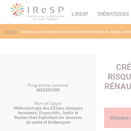
L’IRESP
THÉMATIQUES
Accueil
»
Création, puis validation, de deux outils d’estimation du risque cardio
CRÉ
RISQU
RÉNAUX
Programme concerné
MESSIDORE
Nom de l'appel
Méthodologie des ESSais cliniques
Innovants, Dispositifs, Outils et
Résumé 
Recherches Exploitant les données
de santé et biobanques