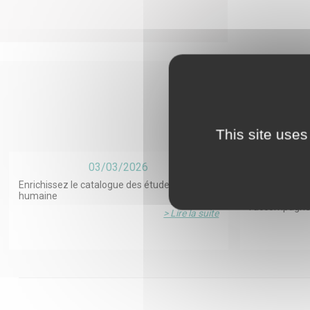
This site uses
03/03/2026
Enrichissez le catalogue des études en santé
Deuil après su
humaine
ESPOIR²S sur 
l’accompagn
> Lire la suite