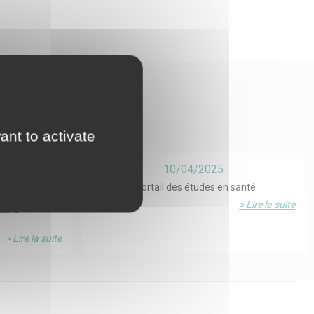
orise ce site à
ant to activate
les transmises
une exploitation
onnées
10/04/2025
 : pourquoi
FReSH, le portail des études en santé
ils de moins
> Lire la suite
tains
> Lire la suite