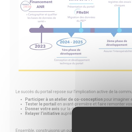
Le succès du portail repose sur l’implication active de la comm
Participer à un atelier de co-conception
pour imaginer e
Tester le portail
en avant-première et faire remonter vos 
Donner votre avis
sur la description d’études dans votre d
Relayer l’initiative
auprès de vos instituts, laboratoires, 
Ensemble, construisons un outil au service de la recherche en s