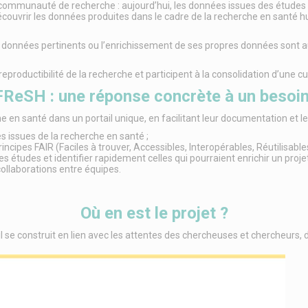
a communauté de recherche : aujourd’hui, les données issues des études e
découvrir les données produites dans le cadre de la recherche en santé h
x de données pertinents ou l’enrichissement de ses propres données sont
productibilité de la recherche et participent à la consolidation d’une c
FReSH : une réponse concrète à un besoin
e en santé dans un portail unique, en facilitant leur documentation et l
s issues de la recherche en santé ;
incipes FAIR (Faciles à trouver, Accessibles, Interopérables, Réutilisables
s études et identifier rapidement celles qui pourraient enrichir un proje
ollaborations entre équipes.
Où en est le projet ?
 se construit en lien avec les attentes des chercheuses et chercheurs,