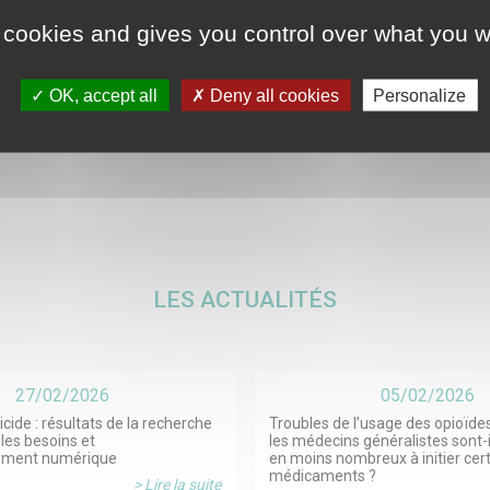
ssé·e ? Une question ? Une envie de contr
 cookies and gives you control over what you w
@inserm.fr
OK, accept all
Deny all cookies
Personalize
LES ACTUALITÉS
27/02/2026
05/02/2026
icide : résultats de la recherche
Troubles de l’usage des opioïdes
les besoins et
les médecins généralistes sont-
ement numérique
en moins nombreux à initier cer
médicaments ?
> Lire la suite