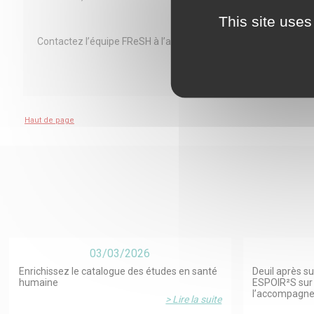
Intére
This site uses
Contactez l’équipe FReSH à l’adresse suivante :
portail-fresh
Haut de page
03/03/2026
Enrichissez le catalogue des études en santé
Deuil après su
humaine
ESPOIR²S sur 
l’accompagn
> Lire la suite