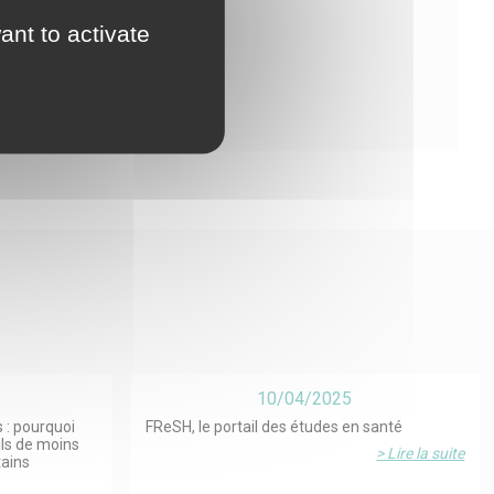
ibuer ?
ant to activate
10/04/2025
 : pourquoi
FReSH, le portail des études en santé
ils de moins
> Lire la suite
tains