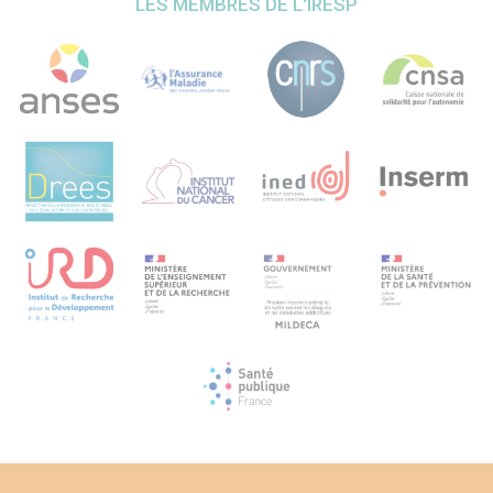
LES MEMBRES DE L'IRESP
professionnels de santé et les éducateurs/enseignants
d’APA (Comités de pilotage ou CoPil et journées d’études
ou JE) auxquels s’ajoute un suivi ethnographique sur
plusieurs mois. Une analyse documentaire et des
entretiens semi-directifs (environ 90 entretiens pour 6
terrains d’enquête), complètent le dispositif.
Le cadre d’hypothèses envisagées considère que lorsque
les formes de coordinations ne sont pas portées par des
connaissances suffisamment partagées entre les acteurs
sur (et avec) les résidents ou sur les effets de l’APA en
matière de thérapeutiques non médicamenteuses et ne
sont pas relayées par des porte-paroles impliqués au sein
de l’établissement, l’hybridation reste partielle et les
programmes se limitent à des dispositifs d’animations
confiées à des intervenants associatifs dont le périmètre
d’action et la stratégie d’intervention deviennent parallèles
au parcours de soin des personnes âgées. Les modalités
d’accès aux pratiques proposées peuvent alors souffrir
d’un manque d’évaluation des indicateurs de la perte
d’autonomie et d’une moindre prise en compte des
déterminants sociaux de santé.
Les résultats attendus visent ainsi, plus largement, à
répondre à un besoin de connaissances concernant les
processus et mécanismes sociaux qui accompagnent
l’adaptation des territoires au vieillissement des
populations à partir d’une focale sur l’intégration de l’APA
dans les ESMS. Ce projet d’amorçage initie un travail de
recherche plus ambitieux sur les territoires dans la