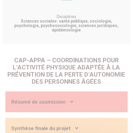
Disciplines
Sciences sociales: santé publique, sociologie,
psychologie, psychosociologie, sciences juridiques,
épidémiologie
CAP-APPA – COORDINATIONS POUR
L’ACTIVITÉ PHYSIQUE ADAPTÉE À LA
PRÉVENTION DE LA PERTE D’AUTONOMIE
DES PERSONNES ÂGÉES
Résumé de soumission
Le programme CAP-APPA s’inscrit dans le cadre d’un
projet d’amorçage. Il engage une recherche
interventionnelle en santé publique (RISP) dont l’objectif
Synthèse finale du projet
consiste à analyser l’intégration des activités physiques