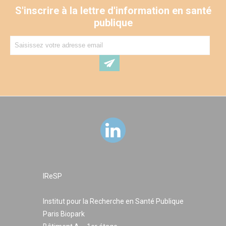
perspective d’analyser l’impact des interventions
S'inscrire à la lettre d'information en santé
construites, marquées du sceau de la collaboration et de la
publique
participation, sur les inégalités sociales et Territoriales de
santé (ISTS).
IReSP
Institut pour la Recherche en Santé Publique
Paris Biopark