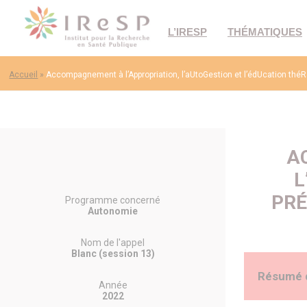
L’IRESP
THÉMATIQUES
Accueil
»
Accompagnement à l’Appropriation, l’aUtoGestion et l’édUcation th
A
L
PRÉ
Programme concerné
Autonomie
Nom de l'appel
Blanc (session 13)
Résumé 
Année
2022