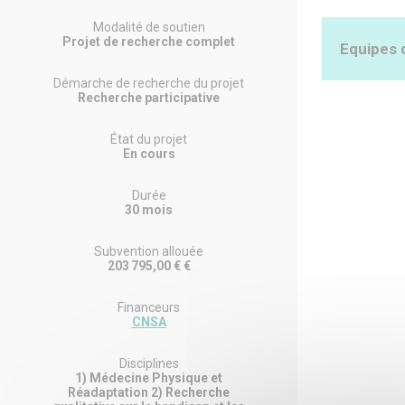
Contexte La
an. L’épidé
Modalité de soutien
d’encadreme
Projet de recherche complet
Equipes 
une circula
LME comport
sociales qu
Démarche de recherche du projet
considéran
Recherche participative
population 
Coordo
une LME a é
neurochirur
État du projet
Néanmoins, 
En cours
notamment c
LE FORT M
programmes 
N° ORCID :
Durée
thérapeutiqu
Structure a
30 mois
participati
Laboratoire
secondaires
au quotidie
Subvention allouée
aussi avec 
Autres
203 795,00 € €
psychologiq
Objectifs S
Financeurs
s’est fait 
Responsabl
CNSA
proches. Le
GRHAPES E
elle la par
secondaire
Responsable
Disciplines
EPSYLON-DY
1) Médecine Physique et
Méthodes Un
Propara
Réadaptation 2) Recherche
lésées médu