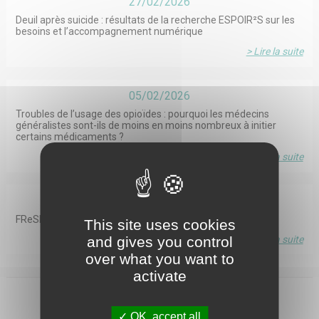
27/02/2026
Deuil après suicide : résultats de la recherche ESPOIR²S sur les
besoins et l’accompagnement numérique
> Lire la suite
05/02/2026
Troubles de l’usage des opioïdes : pourquoi les médecins
généralistes sont-ils de moins en moins nombreux à initier
certains médicaments ?
> Lire la suite
10/04/2025
FReSH, le portail des études en santé
This site uses cookies
and gives you control
> Lire la suite
over what you want to
activate
LES MEMBRES DE L'IRESP
OK, accept all