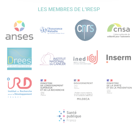
Objectif 4. Impact du contenu d’élastine pulmonaire sur la
LES MEMBRES DE L'IRESP
sensibilité à la sénescence et aux altérations pulmonaire
induites par la FC. Nous évaluerons chez des souris Eln +/-
et les souris Eln +/+ à différents âges le développement
d’emphysème pulmonaire spontané et induit par
l’exposition à FC. Nous étudierons les souris Eln +/- par
rapport aux souris Eln +/+ après instillation intratrachéale
d’EDP pour distinguer les effets in vivo du contenu en
élastine pulmonaire versus la dégradation de l’élastine sur
les altérations pulmonaires induites par la FC.
Objectif 5. Évaluation des niveaux d’EDP (desmosine) en
tant que marqueurs de la sénescence des cellules
pulmonaires chez les patients atteints de BPCO et chez les
fumeurs sans BPCO. Cet objectif bénéficiera de la
disponibilité de cohortes préétablies de patients BPCO,
fumeurs et non-fumeurs, phénotypés sur des critères de
vieillissement systémique et de sévérité de l’atteinte
pulmonaire.
Ce projet, reposant sur un concept original, et s’appuyant
sur des données préliminaires solides ainsi que sur des
technologies et modèles de pointe, nous permettra
d’établir de nouveaux mécanismes impliqués dans la
sénescence des cellules pulmonaires et la perte d’élasticité
des poumons induites par l’exposition à la FC. Les
implications thérapeutiques sont majeures, compte tenu