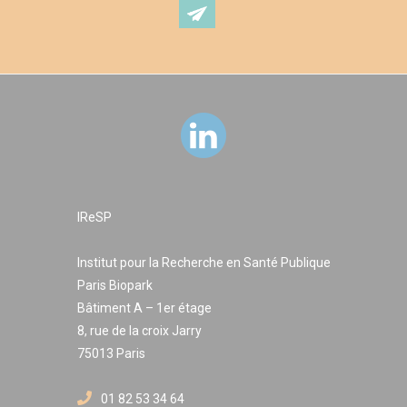
et l’évaluation d’interventions auprès des populations
ciblées par les travaux des différentes équipes, en
particulier dans le cadre des soins primaires. Enfin, REFLIS
est un réseau ouvert : nous souhaitons l’élargir à d’autres
équipes françaises, et à des équipes suisse et belge, déjà
identifiées et contactées, et québécoise.
IReSP
Institut pour la Recherche en Santé Publique
Paris Biopark
Bâtiment A – 1er étage
8, rue de la croix Jarry
75013 Paris
01 82 53 34 64