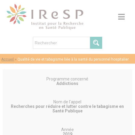
Accueil
»
Qualité de vie et tabagisme liée à la santé du personnel hospitalier
de nuit (ALADDIN)
Programme concerné
Addictions
Nom de l'appel
Recherches pour réduire et lutter contre le tabagisme en
Santé Publique
Année
2019