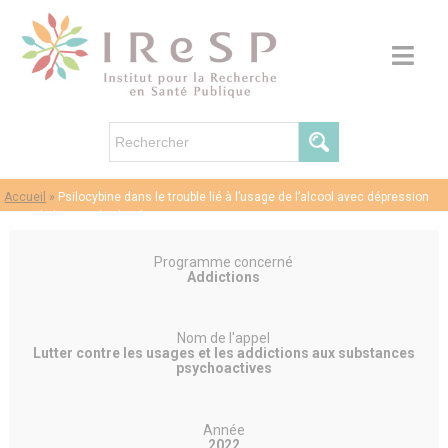
Accueil
»
Psilocybine dans le trouble lié à l’usage de l’alcool avec dépression
comorbide : une étude pilote
Programme concerné
Addictions
Nom de l'appel
Lutter contre les usages et les addictions aux substances
psychoactives
Année
2022