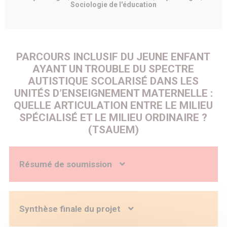
Sociologie de l'éducation
PARCOURS INCLUSIF DU JEUNE ENFANT
AYANT UN TROUBLE DU SPECTRE
AUTISTIQUE SCOLARISÉ DANS LES
UNITÉS D’ENSEIGNEMENT MATERNELLE :
QUELLE ARTICULATION ENTRE LE MILIEU
SPÉCIALISÉ ET LE MILIEU ORDINAIRE ?
(TSAUEM)
Résumé de soumission
Contexte :
Les Unités d’Enseignement Maternelle (UEM)
visent à permettre aux jeunes enfants avec Trouble du
Spectre Autistique (TSA) orientés vers un établissement
Synthèse finale du projet
médico-social, de bénéficier progressivement et de façon
adaptée d’une scolarisation en classe ordinaire de