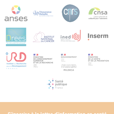
d’une part, au développement de recherches actions dans
le cadre de parcours en formation initiale et continue des
professionnels. Ces actions de formation pourront
s’appuyer sur les résultats de la recherche tant au niveau
de l’actualisation des connaissances sur le développement
du jeune enfant avec autisme, que du point de vue des
processus mis à l’œuvre dans le travail interprofessionnel
associant les parents.
D’autre part cette recherche peut alimenter la réflexion
concernant ces nouvelles modalités de scolarisation et
s’inscrire dans un continuum de recherches relatif aux
prochains plans autisme.