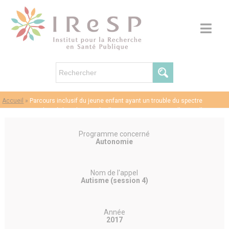
Accueil
»
Parcours inclusif du jeune enfant ayant un trouble du spectre
autistique scolarisé dans les Unités d’Enseignement Maternelle : quelle
articulation entre le milieu spécialisé et le milieu ordinaire ? (TSAUEM)
Programme concerné
Autonomie
Nom de l'appel
Autisme (session 4)
Année
2017