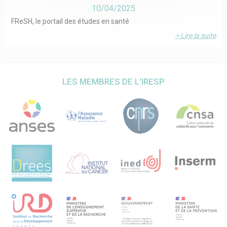
restreinte selon quatre profils de sensibilité de la souche
10/04/2025
d’E. coli, et en favorisant les antibiotiques à spectre plus
étroit. L’antibiogramme ciblé a été élaboré après une revue
FReSH, le portail des études en santé
ciblée de littérature et consultation d’un comité de pilotage
incluant des médecins généralistes, biologistes et
> Lire la suite
infectiologues. Sur demande du médecin généraliste un
antibiogramme complet pourra être fourni.
2- Bras contrôle : pas d’intervention, et diffusion d’un
antibiogramme usuel.
La période de suivi des données microbiologiques et
LES MEMBRES DE L'IRESP
délivrances d’antibiotiques durera 24 mois (12 mois avant
l’intervention jusqu’à 12 mois après).
Le critère de jugement principal sera le taux de délivrance
d’antibiotiques à large spectre : nombre d’ECBU associé à
une prescription d’antibiotiques à large spectre (AMX-AC,
FQ, C3G) prescrits par des médecins généralistes sur une
période de 3 jours avant à 5 jours après réception de
l’antibiogramme (période J-3 à J+5), rapporté au nombre
total d’ECBU.
Perspectives
Les résultats de l’essai ABC-MG généreront des
informations originales pour l’adaptation de futurs
antibiogrammes ciblés dans les infections urinaires à E.
coli, et l’extension à d’autres antibiogrammes ciblés pour
d’autres infections bactériennes prévalentes en soins
primaires.