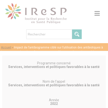
Accueil
»
lmpact de l’antibiogramme ciblé sur l’utilisation des antibiotiques à
large spectre dans les infections urinaires féminines à E. coli en médecine
générale: essai pragmatique randomisé en clusters en population
Programme concerné
Services, interventions et politiques favorables à la santé
Nom de l'appel
Services, interventions et politiques favorables à la santé
Année
2022