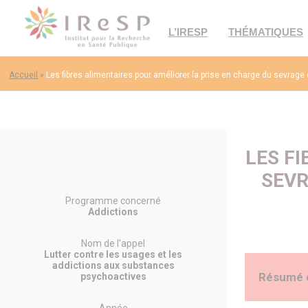
L’IRESP
THÉMATIQUES
Accueil
»
Les fibres alimentaires pour améliorer la prise en charge du sevrag
LES F
SEVR
Programme concerné
Addictions
Nom de l'appel
Lutter contre les usages et les
addictions aux substances
Résumé 
psychoactives