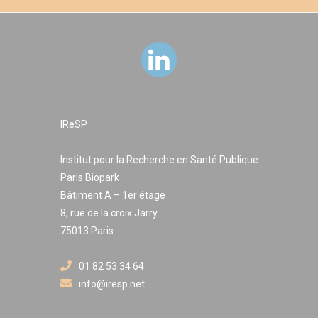
traces modélisées ou M-Trace (Djouad, 2013). Il est
international avec la participation de chercheurs et
professionnels de santé de l’Université d’Ottawa.
IReSP
Institut pour la Recherche en Santé Publique
Paris Biopark
Bâtiment A – 1er étage
8, rue de la croix Jarry
75013 Paris
01 82 53 34 64
info@iresp.net