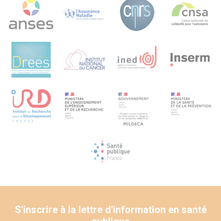
La modélisation des interactions entre les patients et les
PE, et entre les soignants et les PE au cours d’un parcours
de soins en addictologie, conduira à une meilleure
connaissance du dispositif PE et de la place des PE dans
les trajectoires de soins addictologiques. Un projet de
recherche pourra par la suite être développé, basé sur des
trajectoires patients préalablement identifiées dans la
phase pilote dans un contexte interventionnel.
L’efficacité du dispositif PE pourra ainsi être reconnue dans
la prise en charge des addictions, en complémentarité
avec les soignants. Les interventions des PE permettront
d’améliorer l’accompagnement global des personnes
addicts. Les facteurs moteurs d’implémentation seront
identifiés afin d’améliorer la diffusion du dispositif PE à
d’autres centres.
S'inscrire à la lettre d'information en santé