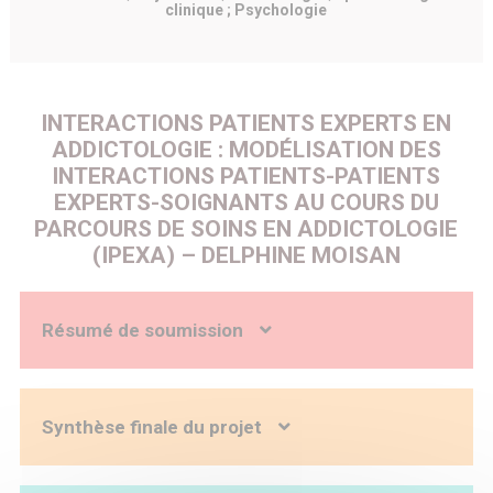
clinique ; Psychologie
INTERACTIONS PATIENTS EXPERTS EN
ADDICTOLOGIE : MODÉLISATION DES
INTERACTIONS PATIENTS-PATIENTS
EXPERTS-SOIGNANTS AU COURS DU
PARCOURS DE SOINS EN ADDICTOLOGIE
(IPEXA) – DELPHINE MOISAN
Résumé de soumission
En France et à l’étranger, l’engagement patient est de plus
en plus encouragé, notamment via la mise en place de
programmes d’éducations thérapeutiques mais
Synthèse finale du projet
également via la valorisation d’expériences impliquant les
patients dans leurs soins ou ceux de leurs pairs. Le terme
de patient expert (PE), employé par Catherine Tourette-