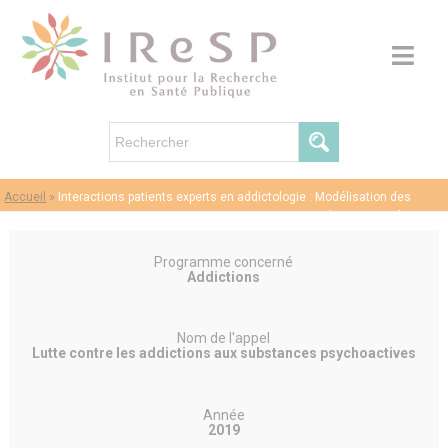
Accueil
»
Interactions patients experts en addictologie : Modélisation des
interactions patients-patients experts-soignants au cours du parcours de soins
en addictologie (IPEXA) – Delphine Moisan
Programme concerné
Addictions
Nom de l'appel
Lutte contre les addictions aux substances psychoactives
Année
2019