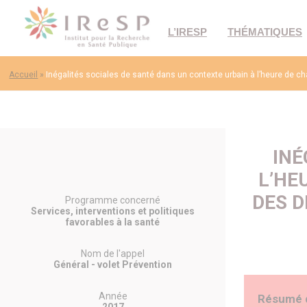
L’IRESP
THÉMATIQUES
Accueil
»
Inégalités sociales de santé dans un contexte urbain à l’heure de
INÉ
L’HE
DES D
Programme concerné
Services, interventions et politiques
favorables à la santé
Nom de l'appel
Général - volet Prévention
Année
Résumé 