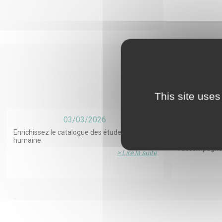
UMR 8504 Gé
Responsable
LEDA-LEGOS
Dauphine
This site uses
03/03/2026
Enrichissez le catalogue des études en santé
Deuil après su
humaine
ESPOIR²S sur 
l’accompagn
> Lire la suite