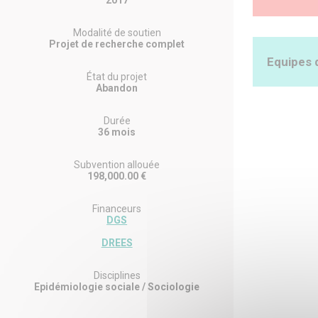
2017
The SIRS su
Modalité de soutien
territorial
Projet de recherche complet
Equipes 
État du projet
Abandon
Coordo
Durée
36 mois
MENVIELLE
Subvention allouée
N° ORCID :
198,000.00 €
Structure a
Laboratoire
N° RNSR : 
Financeurs
DGS
Autres
DREES
Disciplines
Responsable
Epidémiologie sociale / Sociologie
Centre Maur
Responsable