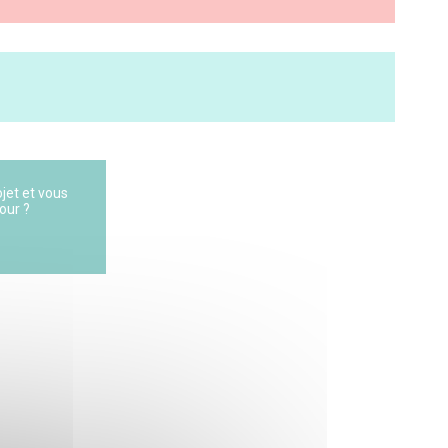
ocial Disruptions) aims at investigating the social and
 and constitutes a representat
jet et vous
our ?
 Inserm U1136
ales (ERIS)