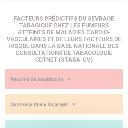
FACTEURS PRÉDICTIFS DU SEVRAGE
TABAGIQUE CHEZ LES FUMEURS
ATTEINTS DE MALADIES CARDIO-
VASCULAIRES ET DE LEURS FACTEURS DE
RISQUE DANS LA BASE NATIONALE DES
CONSULTATIONS DE TABACOLOGIE
CDTNET (STABA-CV)
Résumé de soumission
La prévalence tabagique en France en 2017 était de 28,7%
pour les femmes. L’entrée des femmes dans le tabagisme
a débuté dans les années 1970 avec une augmentation du
Synthèse finale du projet
pourcentage de fumeuses dans la population jusqu’aux
années 2010.
Ainsi, la morbi-mortalité, conséquence des maladies liées à
ALLAGBE - synthèse publiable
la consommation de tabac, augmente chez les femmes.