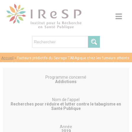
Accueil
»
Facteurs prédictifs du Sevrage TABAgique chez les fumeurs atteints
de maladies Cardio-Vasculaires et de leurs facteurs de risque dans la base
nationale des consultations de tabacologie CDTnet (STABA-CV)
Programme concerné
Addictions
Nom de l'appel
Recherches pour réduire et lutter contre le tabagisme en
Santé Publique
Année
2019