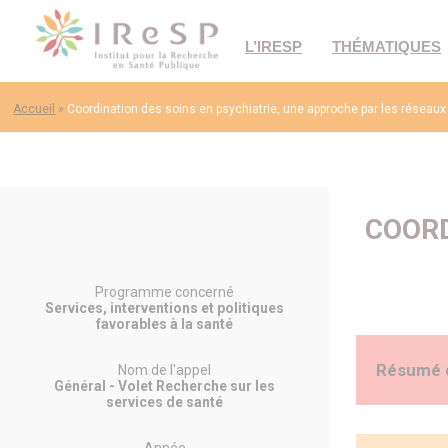
L’IRESP
THÉMATIQUES
Accueil
»
Coordination des soins en psychiatrie, une approche par les réseaux
COORD
Programme concerné
Services, interventions et politiques
favorables à la santé
Résumé 
Nom de l'appel
Général - Volet Recherche sur les
services de santé
Contexte :
champ de la