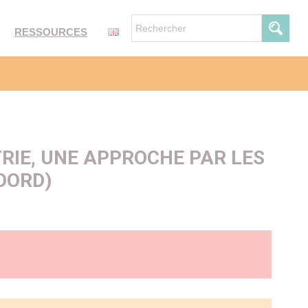
RESSOURCES
RIE, UNE APPROCHE PAR LES
OORD)
r des préoccupations des pouvoirs publics et des acteurs du
 parcours (Hcaam, 2014). La conviction qu’une meilleure