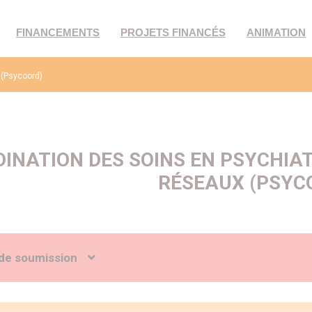
FINANCEMENTS
PROJETS FINANCÉS
ANIMATION
 (Psycoord)
INATION DES SOINS EN PSYCHIAT
RÉSEAUX (PSYC
de soumission
La question de la coopération entre professionnels de santé est au cœu
 santé mentale dans la perspective du renforcement d’une médecine de