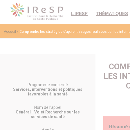
L’IRESP
THÉMATIQUES
Accueil
»
Comprendre les stratégies d’apprentissages réalisées par les intern
COMP
LES I
Programme concerné
Services, interventions et politiques
favorables à la santé
Nom de l'appel
Général - Volet Recherche sur les
services de santé
Résumé 